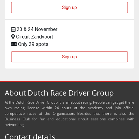
Sign up
23 & 24 November
Circuit Zandvoort
Only 29 spots
Sign up
About Dutch Race Driver Group
At the Dutch Race Driver Group it is all about racing. People can get get there
own racing license within 24 hours at the Academy and join official
competitive races at the Organisation. Besides that there is also the
Business Club for fun and educational circuit sessions combines with
networking.
Contact details