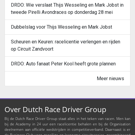
DRDO: Wie verslaat Thijs Wesseling en Mark Jobst in
tweede Pirelli Avondraces op donderdag 28 mei
Dubbelslag voor Thijs Wesseling en Mark Jobst
Scheuren en Keuren: racelicentie verlengen en rijden
op Circuit Zandvoort
DRDO: Auto fanaat Peter Kool heeft grote plannen
Meer nieuws
Over Dutch Race Driver Group
Bij de Dutch Race Driver Group staat alles in het teken van racen. Men kan
bij de Academy in 24 uur een racelicentie behalen en bij de Organisation
deelnemen aan officiële wedstrijden in competitieverband. Daarnaast is er
de Business Club voor gezellige en leerzame circuitsessies, gecombineerd