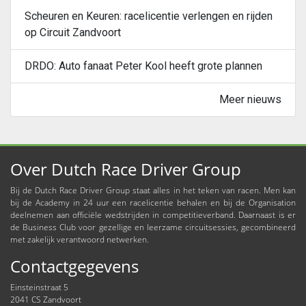
Scheuren en Keuren: racelicentie verlengen en rijden
op Circuit Zandvoort
DRDO: Auto fanaat Peter Kool heeft grote plannen
Meer nieuws
Over Dutch Race Driver Group
Bij de Dutch Race Driver Group staat alles in het teken van racen. Men kan
bij de Academy in 24 uur een racelicentie behalen en bij de Organisation
deelnemen aan officiële wedstrijden in competitieverband. Daarnaast is er
de Business Club voor gezellige en leerzame circuitsessies, gecombineerd
met zakelijk verantwoord netwerken.
Contactgegevens
Einsteinstraat 5
2041 CS Zandvoort