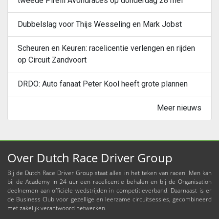
tweede Pirelli Avondraces op donderdag 28 mei
Dubbelslag voor Thijs Wesseling en Mark Jobst
Scheuren en Keuren: racelicentie verlengen en rijden
op Circuit Zandvoort
DRDO: Auto fanaat Peter Kool heeft grote plannen
Meer nieuws
Over Dutch Race Driver Group
Bij de Dutch Race Driver Group staat alles in het teken van racen. Men kan
bij de Academy in 24 uur een racelicentie behalen en bij de Organisation
deelnemen aan officiële wedstrijden in competitieverband. Daarnaast is er
de Business Club voor gezellige en leerzame circuitsessies, gecombineerd
met zakelijk verantwoord netwerken.