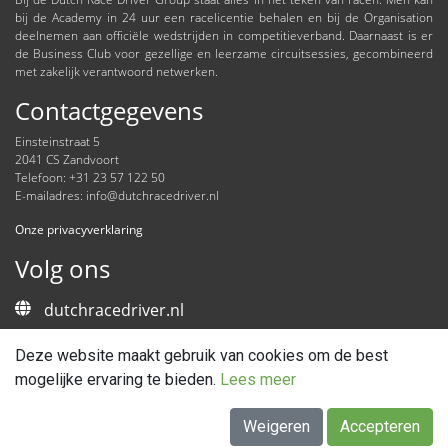
bij de Academy in 24 uur een racelicentie behalen en bij de Organisation
deelnemen aan officiële wedstrijden in competitieverband. Daarnaast is er
de Business Club voor gezellige en leerzame circuitsessies, gecombineerd
met zakelijk verantwoord netwerken.
Contactgegevens
Einsteinstraat 5
2041 CS Zandvoort
Telefoon: +31 23 57 122 50
E-mailadres:
info@dutchracedriver.nl
Onze privacyverklaring
Volg ons
dutchracedriver.nl
Nieuwsbrief
Deze website maakt gebruik van cookies om de best
mogelijke ervaring te bieden.
Lees meer
Facebook
Weigeren
Accepteren