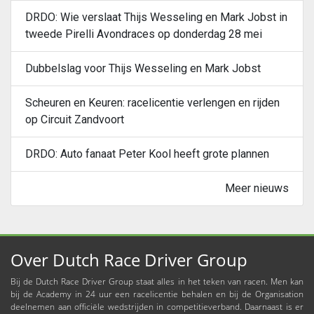
DRDO: Wie verslaat Thijs Wesseling en Mark Jobst in
tweede Pirelli Avondraces op donderdag 28 mei
Dubbelslag voor Thijs Wesseling en Mark Jobst
Scheuren en Keuren: racelicentie verlengen en rijden
op Circuit Zandvoort
DRDO: Auto fanaat Peter Kool heeft grote plannen
Meer nieuws
Over Dutch Race Driver Group
Bij de Dutch Race Driver Group staat alles in het teken van racen. Men kan
bij de Academy in 24 uur een racelicentie behalen en bij de Organisation
deelnemen aan officiële wedstrijden in competitieverband. Daarnaast is er