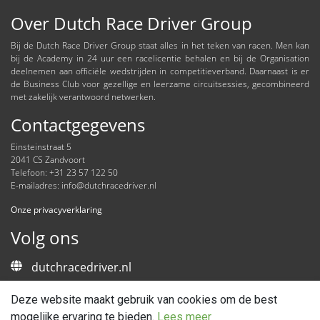
Over Dutch Race Driver Group
Bij de Dutch Race Driver Group staat alles in het teken van racen. Men kan
bij de Academy in 24 uur een racelicentie behalen en bij de Organisation
deelnemen aan officiële wedstrijden in competitieverband. Daarnaast is er
de Business Club voor gezellige en leerzame circuitsessies, gecombineerd
met zakelijk verantwoord netwerken.
Contactgegevens
Einsteinstraat 5
2041 CS Zandvoort
Telefoon: +31 23 57 122 50
E-mailadres:
info@dutchracedriver.nl
Onze privacyverklaring
Volg ons
dutchracedriver.nl
Nieuwsbrief
Deze website maakt gebruik van cookies om de best
mogelijke ervaring te bieden.
Lees meer