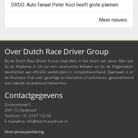
DRDO: Auto fanaat Peter Kool heeft grote plannen
Meer nieuws
Over Dutch Race Driver Group
Bij de Dutch Race Driver Group staat alles in het teken van racen. Men kan
bij de Academy in 24 uur een racelicentie behalen en bij de Organisation
deelnemen aan officiële wedstrijden in competitieverband. Daarnaast is er
de Business Club voor gezellige en leerzame circuitsessies, gecombineerd
met zakelijk verantwoord netwerken.
Contactgegevens
Einsteinstraat 5
2041 CS Zandvoort
Telefoon: +31 23 57 122 50
E-mailadres:
info@dutchracedriver.nl
Onze privacyverklaring