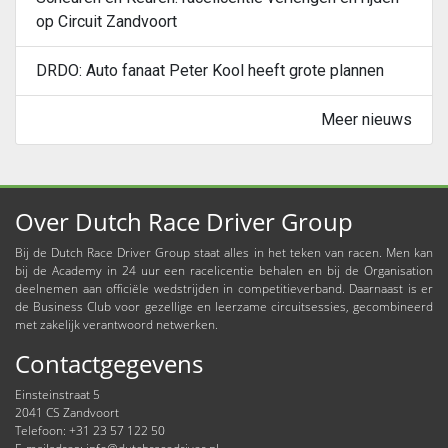
op Circuit Zandvoort
DRDO: Auto fanaat Peter Kool heeft grote plannen
Meer nieuws
Over Dutch Race Driver Group
Bij de Dutch Race Driver Group staat alles in het teken van racen. Men kan
bij de Academy in 24 uur een racelicentie behalen en bij de Organisation
deelnemen aan officiële wedstrijden in competitieverband. Daarnaast is er
de Business Club voor gezellige en leerzame circuitsessies, gecombineerd
met zakelijk verantwoord netwerken.
Contactgegevens
Einsteinstraat 5
2041 CS Zandvoort
Telefoon: +31 23 57 122 50